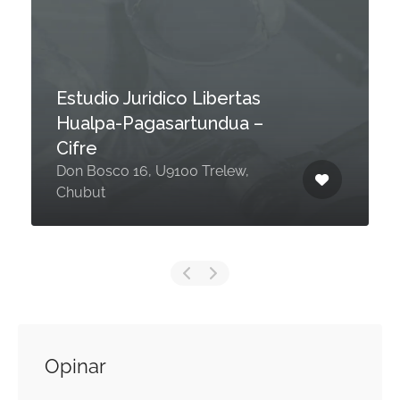
Estudio Juridico Libertas
Hualpa-Pagasartundua –
Cifre
Don Bosco 16, U9100 Trelew,
Chubut
Opinar