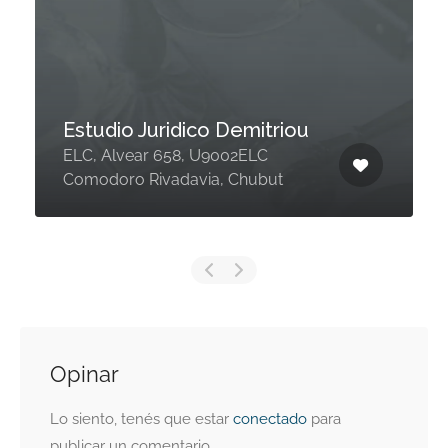
Estudio Juridico Demitriou
ELC, Alvear 658, U9002ELC
Comodoro Rivadavia, Chubut
Opinar
Lo siento, tenés que estar
conectado
para
publicar un comentario.