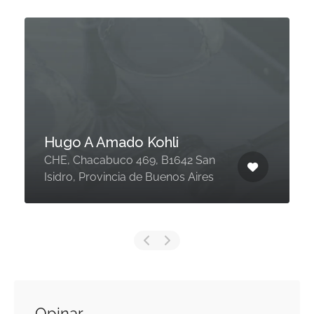
Hugo A Amado Kohli
CHE, Chacabuco 469, B1642 San
Isidro, Provincia de Buenos Aires
Opinar