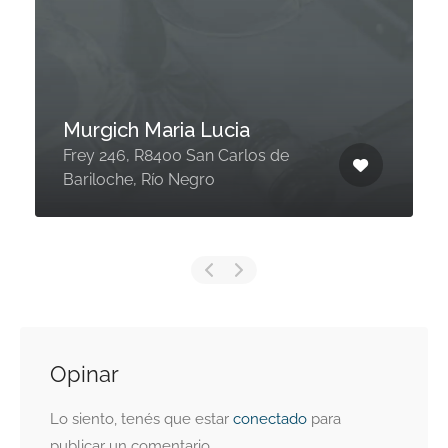
Murgich Maria Lucia
Frey 246, R8400 San Carlos de
Bariloche, Río Negro
Opinar
Lo siento, tenés que estar
conectado
para
publicar un comentario.