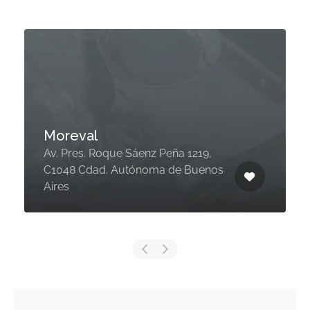
Moreval
Av. Pres. Roque Sáenz Peña 1219,
C1048 Cdad. Autónoma de Buenos
Aires