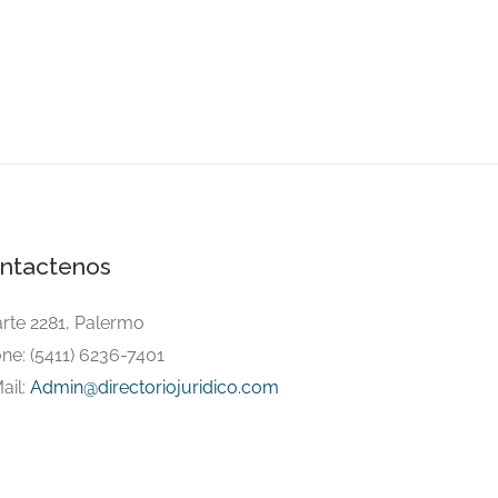
ntactenos
arte 2281, Palermo
ne: (5411) 6236-7401
ail:
Admin@directoriojuridico.com