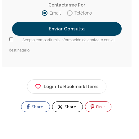
Contactarme Por
Email
Teléfono
Acepto compartir mis información de contacto con el
destinatario.
Login To Bookmark Items
Share
Share
Pin It