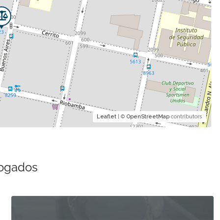
Leaflet
| ©
OpenStreetMap
contributors
bogados