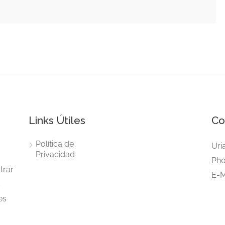
Links Útiles
Co
Política de
Uri
Privacidad
Pho
trar
E-M
s
es