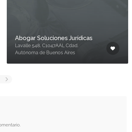
Abogar Soluciones Jurídicas
Lavalle 548, C1047AAL Cdad.
Autónoma de Buenos Aires
omentario.