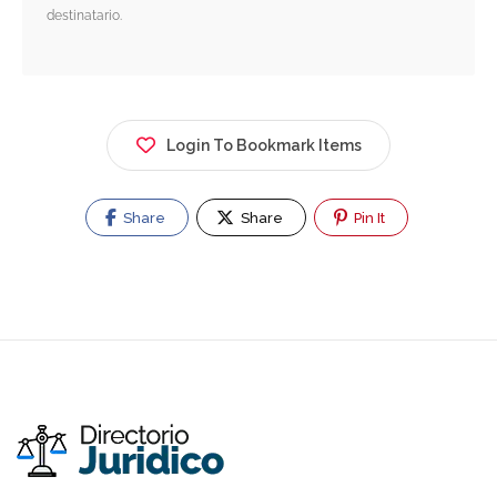
destinatario.
Login To Bookmark Items
Share
Share
Pin It