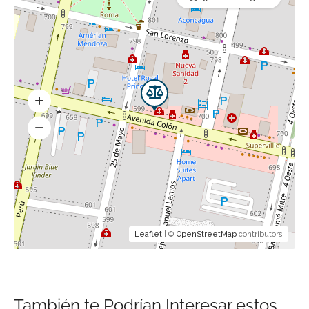
Leaflet
| ©
OpenStreetMap
contributors
También te Podrían Interesar estos