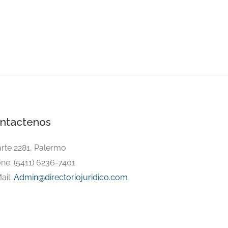
ntactenos
arte 2281, Palermo
ne: (5411) 6236-7401
ail:
Admin@directoriojuridico.com