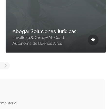
Abogar Soluciones Jurídicas
Lavalle 548, C1047AAL Cdad.
Autónoma de Buenos Aires
omentario.