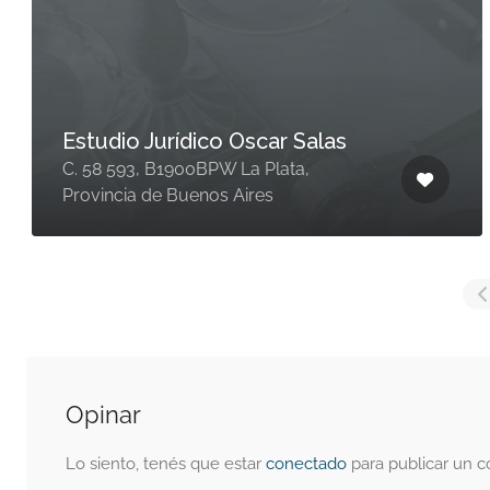
Estudio Jurídico Oscar Salas
C. 58 593, B1900BPW La Plata,
Provincia de Buenos Aires
Opinar
Lo siento, tenés que estar
conectado
para publicar un c