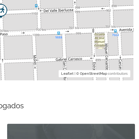
Leaflet
| ©
OpenStreetMap
contributors
bogados