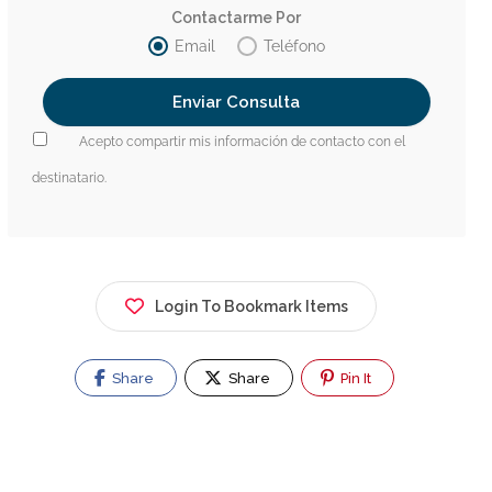
Contactarme Por
Email
Teléfono
Acepto compartir mis información de contacto con el
destinatario.
Login To Bookmark Items
Share
Share
Pin It