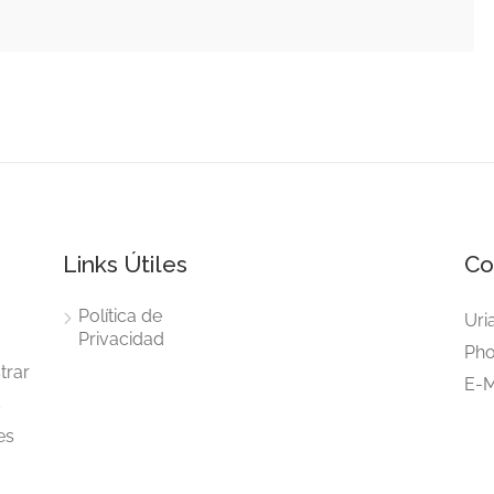
Links Útiles
Co
Política de
Uri
Privacidad
Pho
trar
E-M
s
es