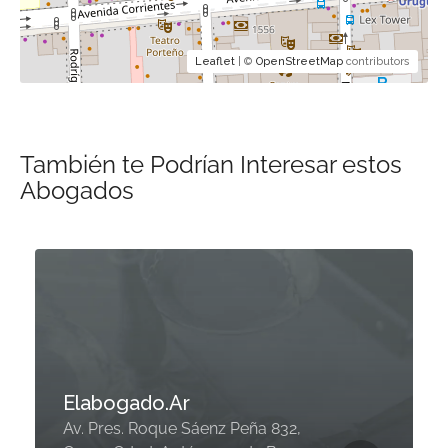
Leaflet
| ©
OpenStreetMap
contributors
También te Podrían Interesar estos
Abogados
Elabogado.Ar
Av. Pres. Roque Sáenz Peña 832,