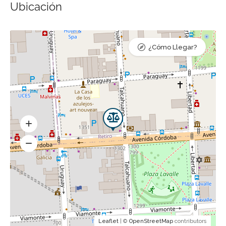
Ubicación
¿Cómo Llegar?
Leaflet
| ©
OpenStreetMap
contributors