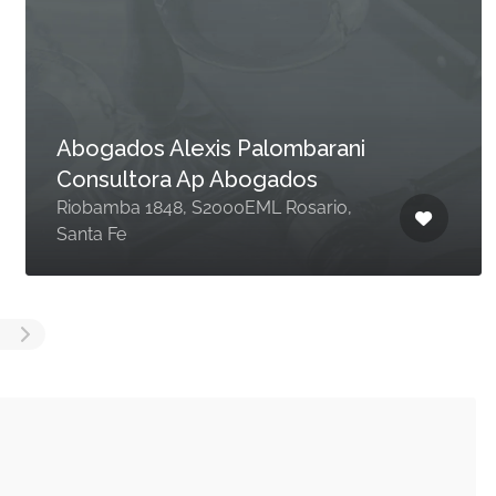
Abogados Alexis Palombarani
Consultora Ap Abogados
Riobamba 1848, S2000EML Rosario,
Santa Fe