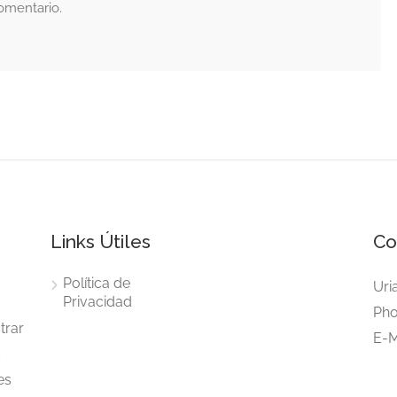
omentario.
Links Útiles
Co
Política de
Uri
Privacidad
Pho
trar
E-M
s
es