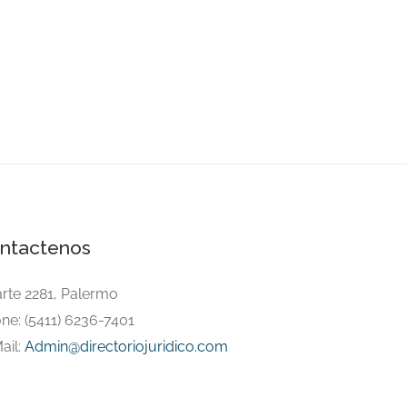
ntactenos
arte 2281, Palermo
ne: (5411) 6236-7401
ail:
Admin@directoriojuridico.com