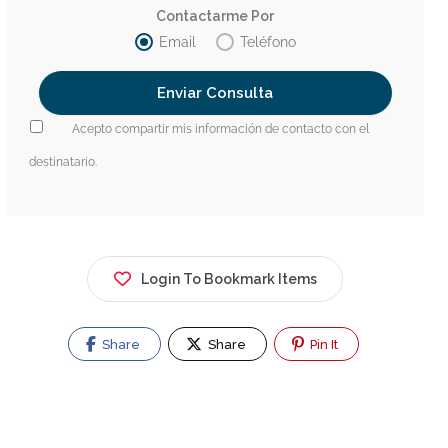
Contactarme Por
Email
Teléfono
Acepto compartir mis información de contacto con el
destinatario.
Login To Bookmark Items
Share
Share
Pin It