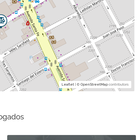
Leaflet
| ©
OpenStreetMap
contributors
bogados