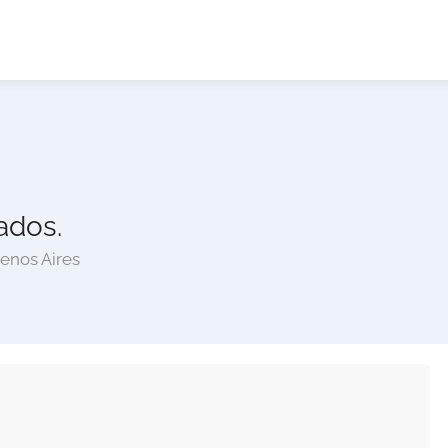
ados.
uenos Aires