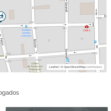
Leaflet
| ©
OpenStreetMap
contributors
bogados