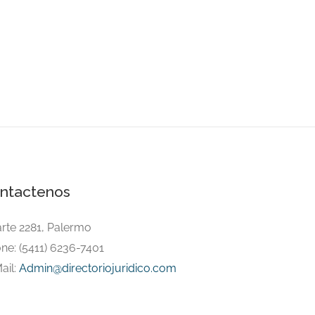
ntactenos
arte 2281, Palermo
ne: (5411) 6236-7401
ail:
Admin@directoriojuridico.com