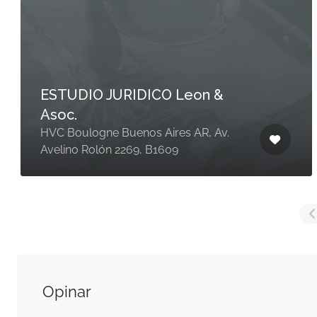
Byt Estudio Juridico – Dra.
Cynthya Balda – Dra. Marina
Tagua
Av. San Martín 934 2° piso
Opinar