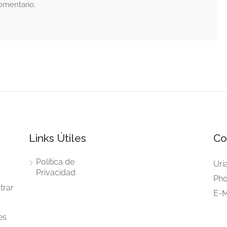
omentario.
Links Útiles
Co
Política de
Uri
Privacidad
Pho
trar
E-M
s
es