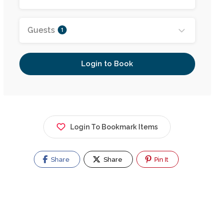
Guests
1
Login to Book
Legales Melina Manca
Av. Colón 390 7A
Login To Bookmark Items
Share
Share
Pin It