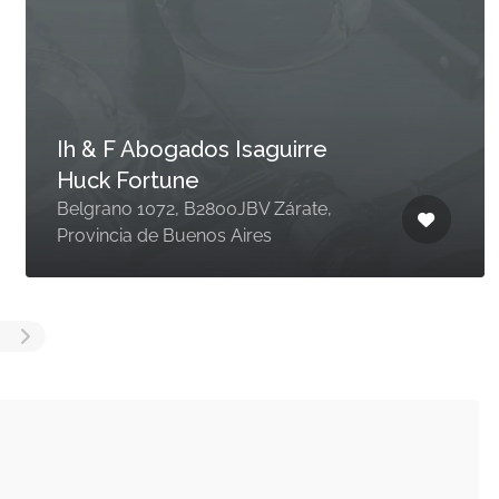
SCHEPIS AURELIA PATRICIA –
ESTUDIO JURIDICO
Gr, Gral. Antonio Tiscornia 680, R8400
San Carlos de Bariloche, Río Negro