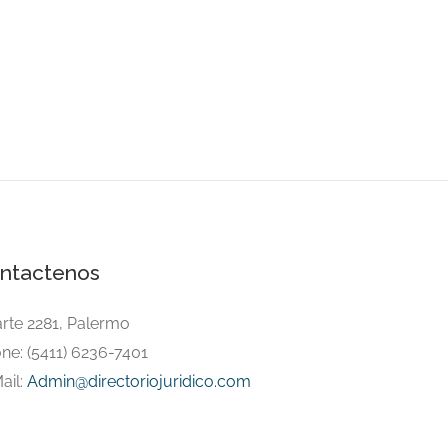
ntactenos
arte 2281, Palermo
ne: (5411) 6236-7401
ail:
Admin@directoriojuridico.com