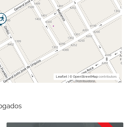
Leaflet
| ©
OpenStreetMap
contributors
bogados