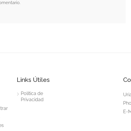
omentario.
Links Útiles
Co
Política de
Uri
Privacidad
Pho
trar
E-M
s
es