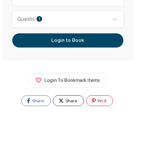
Guests
1
Login to Book
Colegio De Abogados
Belgrano 1474, B2800 JDD, Provincia de
Buenos Aires
Login To Bookmark Items
Share
Share
Pin It