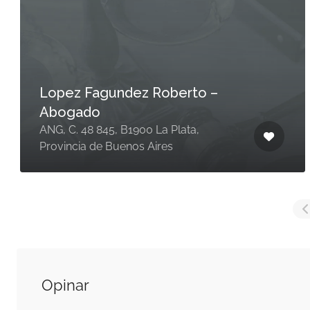
Lopez Fagundez Roberto –
Abogado
ANG, C. 48 845, B1900 La Plata,
Provincia de Buenos Aires
Opinar