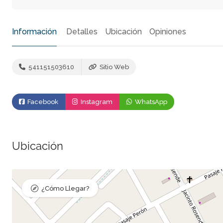
Información
Detalles
Ubicación
Opiniones
541151503610
Sitio Web
Facebook
Instagram
WhatsApp
Ubicación
¿Cómo Llegar?