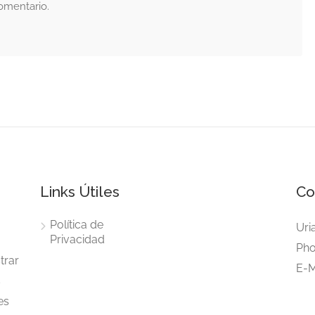
omentario.
Links Útiles
Co
Política de
Uri
Privacidad
Pho
trar
E-M
s
es