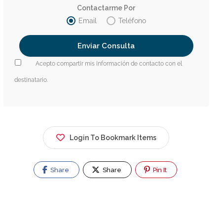
Contactarme Por
Email
Teléfono
Acepto compartir mis información de contacto con el
destinatario.
Login To Bookmark Items
Share
Share
Pin It