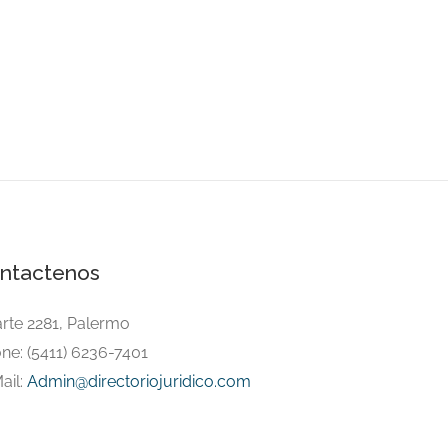
ntactenos
arte 2281, Palermo
ne: (5411) 6236-7401
ail:
Admin@directoriojuridico.com