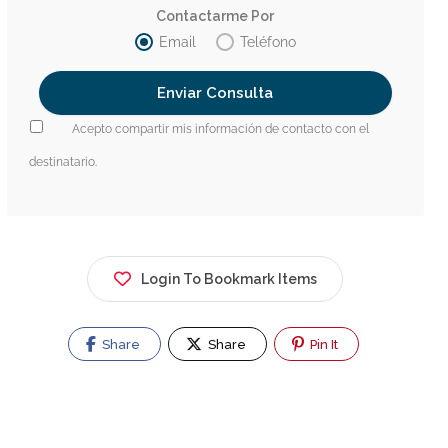
Contactarme Por
Email
Teléfono
Acepto compartir mis información de contacto con el
destinatario.
Login To Bookmark Items
Share
Share
Pin It