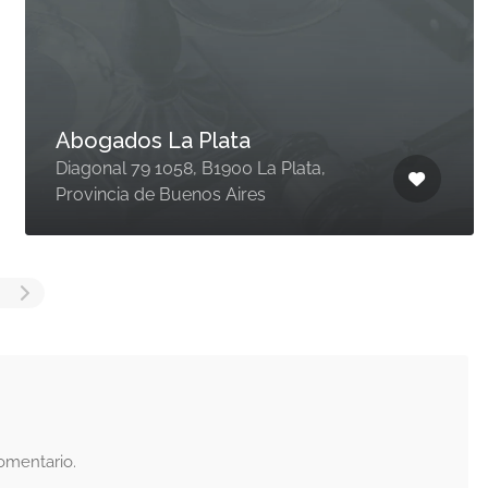
Abogados La Plata
Diagonal 79 1058, B1900 La Plata,
Provincia de Buenos Aires
omentario.