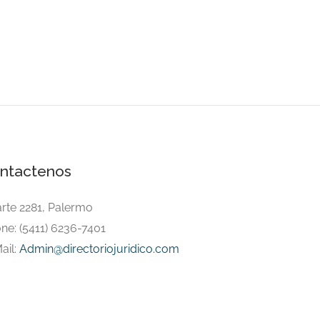
ntactenos
arte 2281, Palermo
ne: (5411) 6236-7401
ail:
Admin@directoriojuridico.com