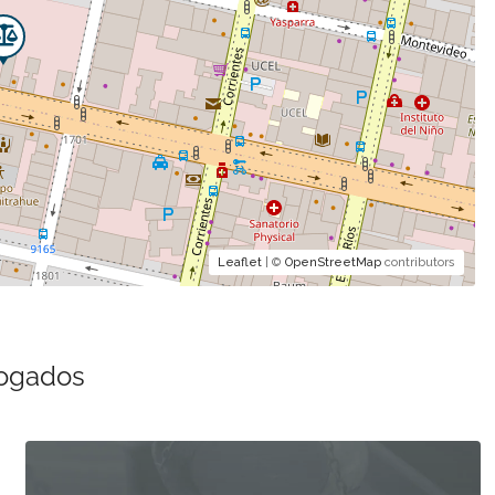
Leaflet
| ©
OpenStreetMap
contributors
bogados