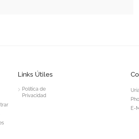
Links Útiles
Co
Política de
Uri
Privacidad
Pho
trar
E-M
s
es