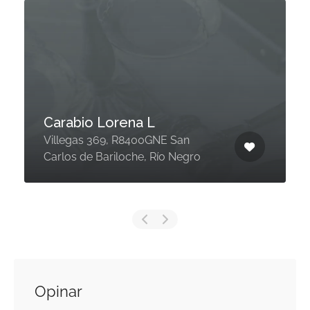
Carabio Lorena L
Villegas 369, R8400GNE San
Carlos de Bariloche, Río Negro
Opinar