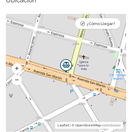
Ubicación
¿Cómo Llegar?
Leaflet
| ©
OpenStreetMap
contributors