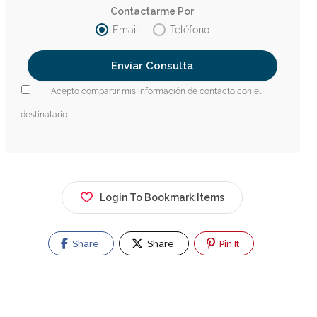
Contactarme Por
Email
Teléfono
Acepto compartir mis información de contacto con el
destinatario.
Login To Bookmark Items
Share
Share
Pin It