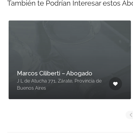
También te Podrían Interesar estos A
Marcos Ciliberti – Abogado
J L de Atucha 771, Zárate, Provincia de
Buenos Aires