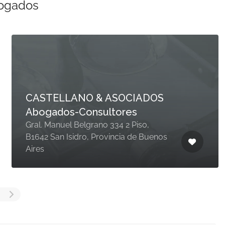
bogados
CASTELLANO & ASOCIADOS
Abogados-Consultores
Gral. Manuel Belgrano 334 2 Piso,
B1642 San Isidro, Provincia de Buenos
Aires