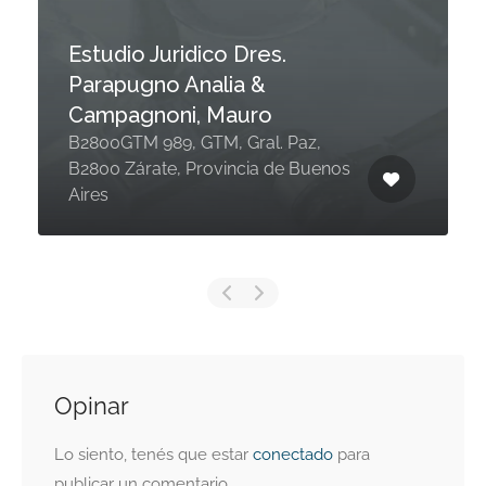
Estudio Juridico Dres.
Parapugno Analia &
Campagnoni, Mauro
B2800GTM 989, GTM, Gral. Paz,
B2800 Zárate, Provincia de Buenos
Aires
Opinar
Lo siento, tenés que estar
conectado
para
publicar un comentario.