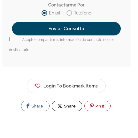
Contactarme Por
Email
Teléfono
Acepto compartir mis información de contacto con el
destinatario.
Login To Bookmark Items
Share
Share
Pin It