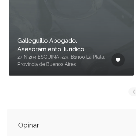
Galleguillo Abogado.
Asesoramiento Jurídico
27 N 294 ESQUINA 529, B1900 La Plata,
Provincia de Buenos Aires
Opinar