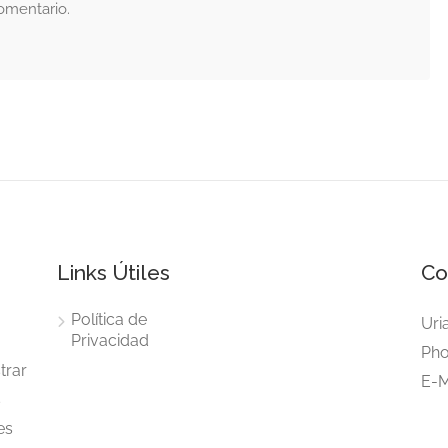
omentario.
Links Útiles
Co
Política de
Uri
Privacidad
Pho
trar
E-M
s
es