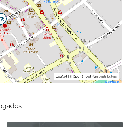
Leaflet
| ©
OpenStreetMap
contributors
bogados