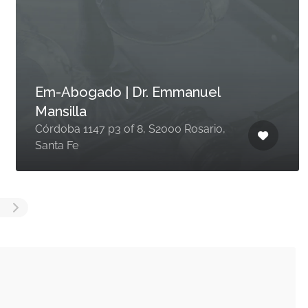
Em-Abogado | Dr. Emmanuel
Mansilla
Córdoba 1147 p3 of 8, S2000 Rosario,
Santa Fe