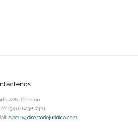
ntactenos
arte 2281, Palermo
ne: (5411) 6236-7401
ail:
Admin@directoriojuridico.com