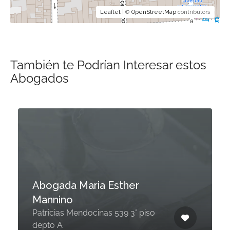
Leaflet
| ©
OpenStreetMap
contributors
También te Podrían Interesar estos
Abogados
Abogada Maria Esther
Mannino
Patricias Mendocinas 539 3° piso
depto A