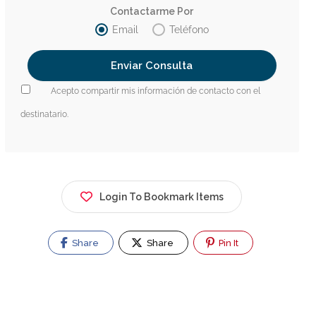
Contactarme Por
Email
Teléfono
Acepto compartir mis información de contacto con el
destinatario.
Login To Bookmark Items
Share
Share
Pin It