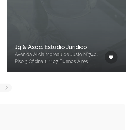
Jg & Asoc. Estudio Juridico
Avenida Alicia Moreau de Justo Nª740,
Piso 3 Oficina 1, 1107 Buenos Aires