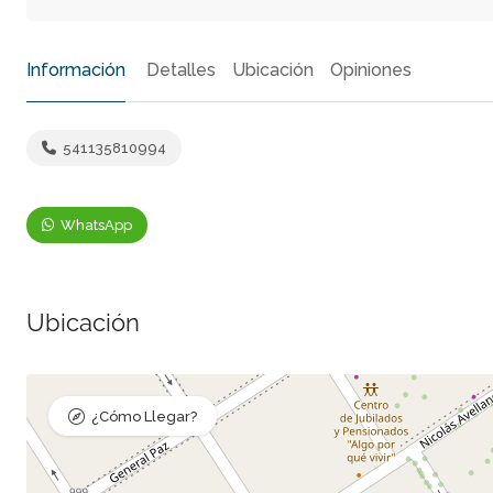
Información
Detalles
Ubicación
Opiniones
541135810994
WhatsApp
Ubicación
¿Cómo Llegar?