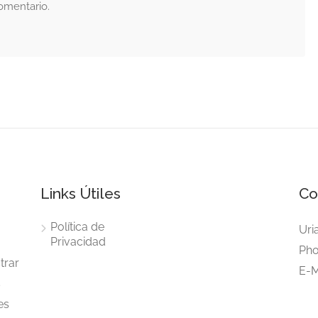
omentario.
Links Útiles
Co
Política de
Uri
Privacidad
Pho
trar
E-M
s
es