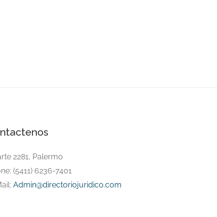
ntactenos
arte 2281, Palermo
ne: (5411) 6236-7401
ail:
Admin@directoriojuridico.com