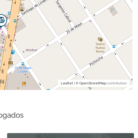
Leaflet
| ©
OpenStreetMap
contributors
bogados