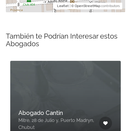
Leaflet
| ©
OpenStreetMap
contributors
También te Podrían Interesar estos
Abogados
Abogado Cantin
Mitre, 28 de Julio y, Puerto Madryn,
Chubut