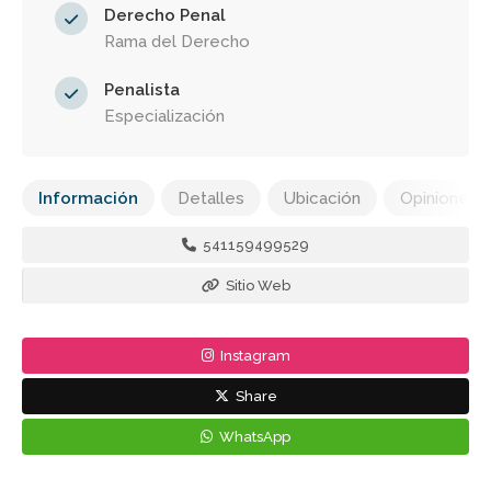
Derecho Penal
Rama del Derecho
Penalista
Especialización
Información
Detalles
Ubicación
Opiniones
541159499529
Sitio Web
Instagram
Share
WhatsApp