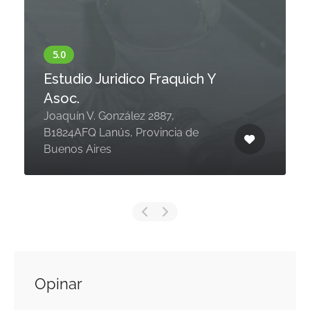
Estudio Juridico Fraquich Y
Asoc.
Joaquín V. González 2887,
B1824AFQ Lanús, Provincia de
Buenos Aires
Opinar