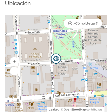
Ubicación
¿Cómo Llegar?
Leaflet
| ©
OpenStreetMap
contributors