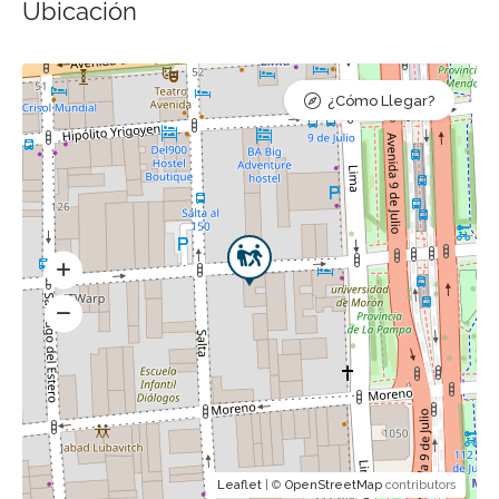
Ubicación
¿Cómo Llegar?
Leaflet
| ©
OpenStreetMap
contributors