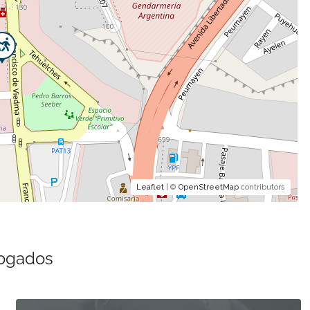
Leaflet
| ©
OpenStreetMap
contributors
bogados