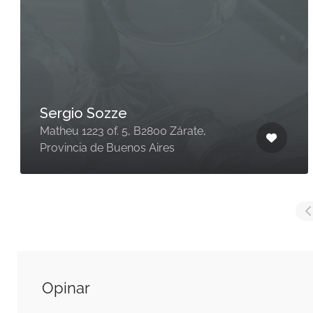
Sergio Sozze
Matheu 1223 of. 5, B2800 Zárate,
Provincia de Buenos Aires
Opinar