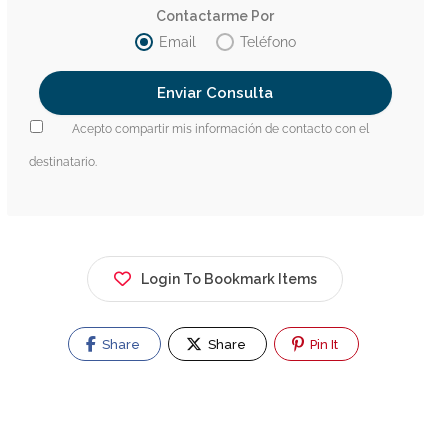
Contactarme Por
Email
Teléfono
Acepto compartir mis información de contacto con el
destinatario.
Login To Bookmark Items
Share
Share
Pin It