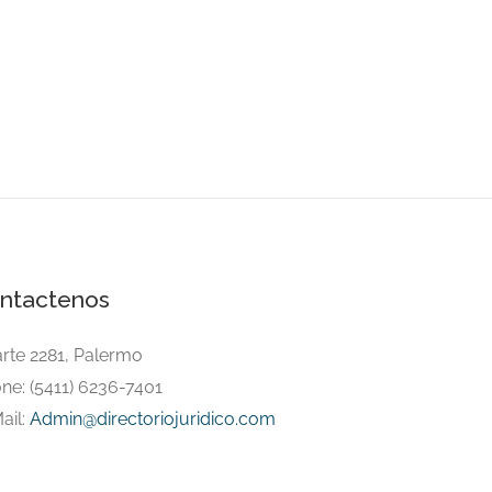
ntactenos
arte 2281, Palermo
ne: (5411) 6236-7401
ail:
Admin@directoriojuridico.com