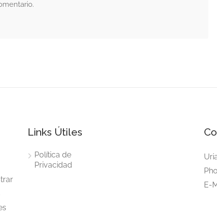
omentario.
Links Útiles
Co
Política de
Uri
Privacidad
Pho
trar
E-M
s
es