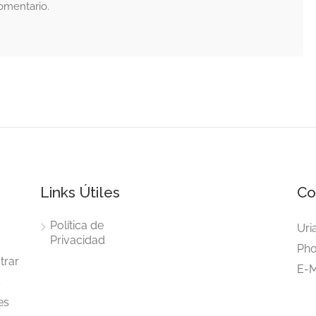
omentario.
Links Útiles
Co
Política de
Uri
Privacidad
Pho
trar
E-M
s
es