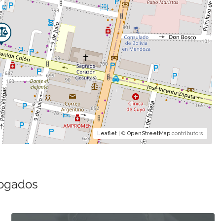
Leaflet
| ©
OpenStreetMap
contributors
bogados