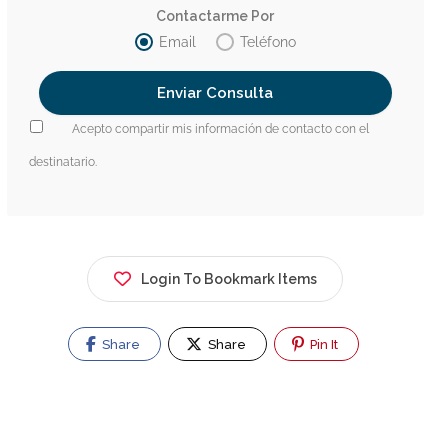
Contactarme Por
Email
Teléfono
Acepto compartir mis información de contacto con el
destinatario.
Login To Bookmark Items
Share
Share
Pin It