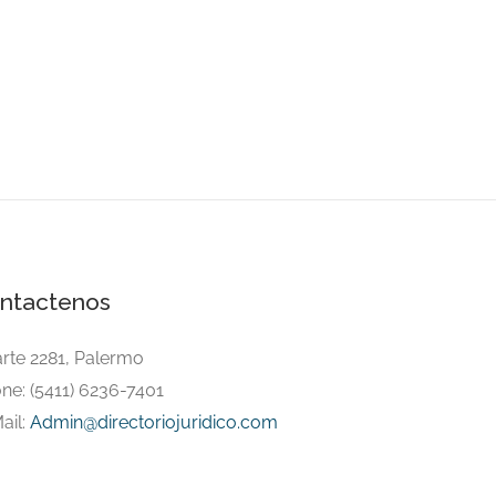
ntactenos
arte 2281, Palermo
ne: (5411) 6236-7401
ail:
Admin@directoriojuridico.com