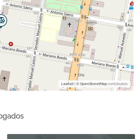
Leaflet
| ©
OpenStreetMap
contributors
bogados