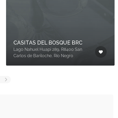
CASITAS DEL BOSQUE BRC
Lago Nahuel Huapi 289, R8400 San
Carlos de Bariloche, Río Negro