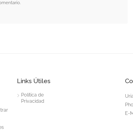
omentario.
Links Útiles
Co
Política de
Uri
Privacidad
Pho
trar
E-M
s
es