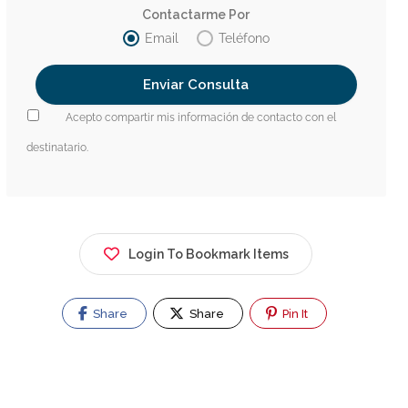
Contactarme Por
Email
Teléfono
Acepto compartir mis información de contacto con el
destinatario.
Login To Bookmark Items
Share
Share
Pin It