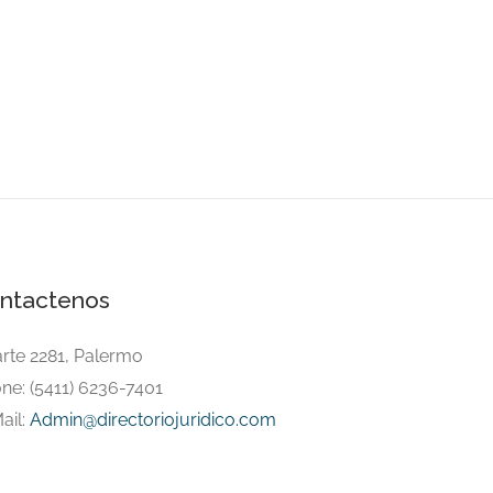
ntactenos
arte 2281, Palermo
ne: (5411) 6236-7401
ail:
Admin@directoriojuridico.com