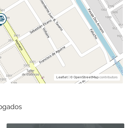
Leaflet
| ©
OpenStreetMap
contributors
bogados