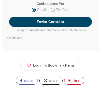
Contactarme Por
Email
Teléfono
Acepto compartir mis información de contacto con el
destinatario.
Login To Bookmark Items
Share
Share
Pin It