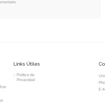
omentario.
Links Útiles
Co
Política de
Uri
Privacidad
Pho
trar
E-M
s
es