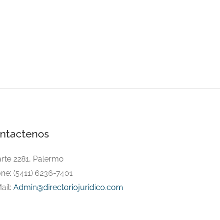
ntactenos
arte 2281, Palermo
ne: (5411) 6236-7401
ail:
Admin@directoriojuridico.com