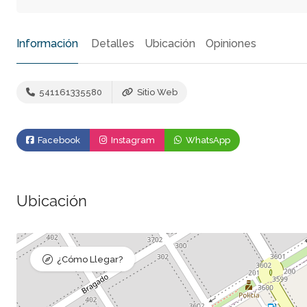
Información
Detalles
Ubicación
Opiniones
541161335580
Sitio Web
Facebook
Instagram
WhatsApp
Ubicación
¿Cómo Llegar?