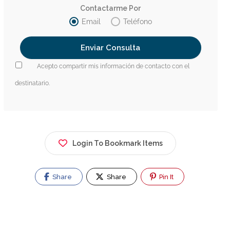
Contactarme Por
Email
Teléfono
Acepto compartir mis información de contacto con el
destinatario.
Login To Bookmark Items
Share
Share
Pin It