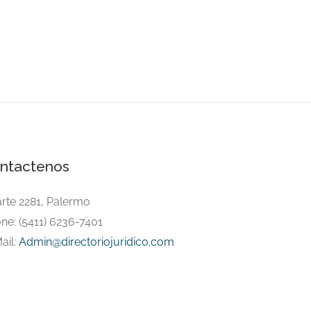
ntactenos
arte 2281, Palermo
ne: (5411) 6236-7401
ail:
Admin@directoriojuridico.com