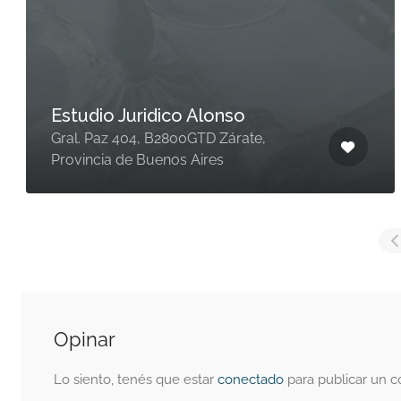
Estudio Juridico Alonso
Gral. Paz 404, B2800GTD Zárate,
Provincia de Buenos Aires
Opinar
Lo siento, tenés que estar
conectado
para publicar un c