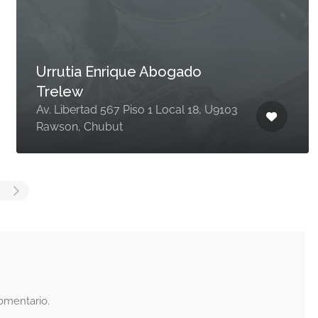
Urrutia Enrique Abogado
Trelew
Av. Libertad 567 Piso 1 Local 18, U9103
Rawson, Chubut
omentario.