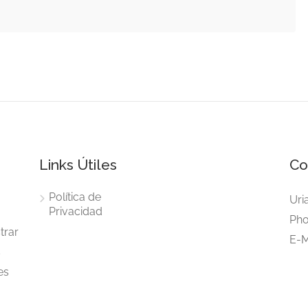
Links Útiles
Co
Política de
Uri
Privacidad
Pho
trar
E-M
s
es