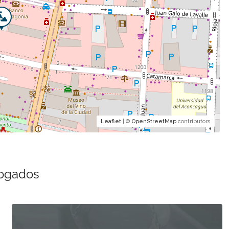
Leaflet
| ©
OpenStreetMap
contributors
bogados