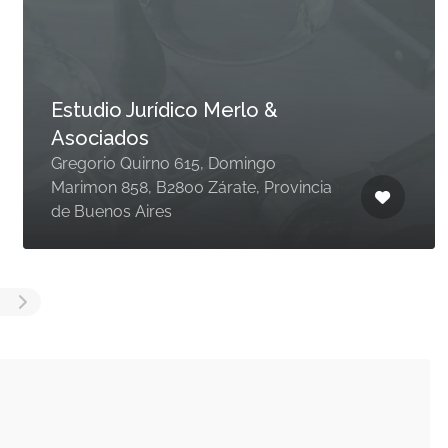
Estudio Jurídico Merlo &
Asociados
Gregorio Quirno 615, Domingo
Marimon 858, B2800 Zárate, Provincia
de Buenos Aires