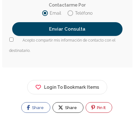
Contactarme Por
Email
Teléfono
Acepto compartir mis información de contacto con el
destinatario.
Login To Bookmark Items
Share
Share
Pin It