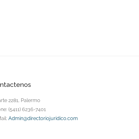
ntactenos
arte 2281, Palermo
ne: (5411) 6236-7401
ail:
Admin@directoriojuridico.com