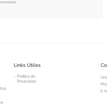
omentario.
Links Útiles
Co
Política de
Uri
Privacidad
Pho
trar
E-M
s
es