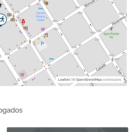
Leaflet
| ©
OpenStreetMap
contributors
bogados