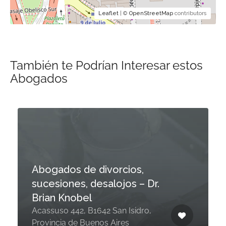
Leaflet
| ©
OpenStreetMap
contributors
También te Podrían Interesar estos
Abogados
Abogados de divorcios,
sucesiones, desalojos – Dr.
Brian Knobel
Acassuso 442, B1642 San Isidro,
Provincia de Buenos Aires