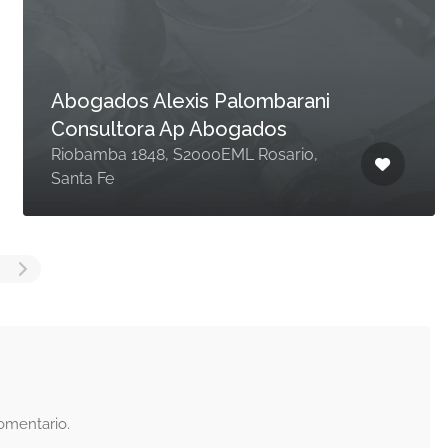
Abogados Alexis Palombarani
Consultora Ap Abogados
Riobamba 1848, S2000EML Rosario,
Santa Fe
omentario.