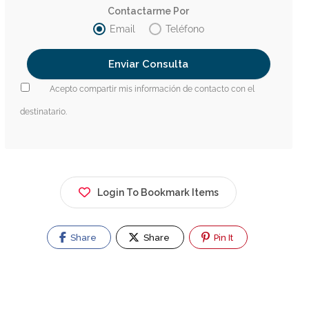
Contactarme Por
Email
Teléfono
Acepto compartir mis información de contacto con el
destinatario.
Login To Bookmark Items
Share
Share
Pin It