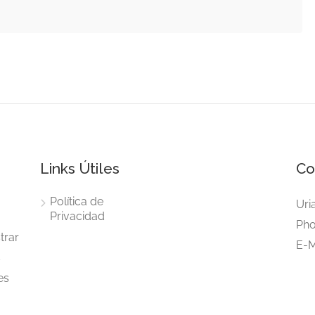
Links Útiles
Co
Política de
Uri
Privacidad
Pho
trar
E-M
s
es