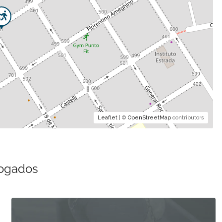
Leaflet
| ©
OpenStreetMap
contributors
bogados