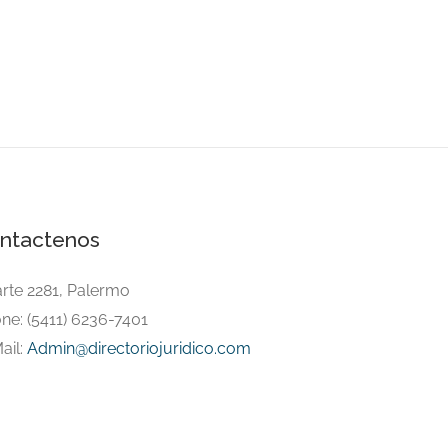
ntactenos
arte 2281, Palermo
ne: (5411) 6236-7401
ail:
Admin@directoriojuridico.com