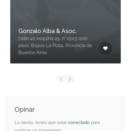
Gonzalo Alba & Asoc.
calle 46 esquina 25, n° 1503 (2do
piso), B1900 La Plata, Provincia de
Buenos Aires
Opinar
Lo siento, tenés que estar
conectado
para
publicar un comentario.