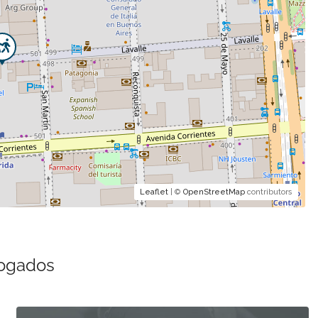
Leaflet
| ©
OpenStreetMap
contributors
bogados