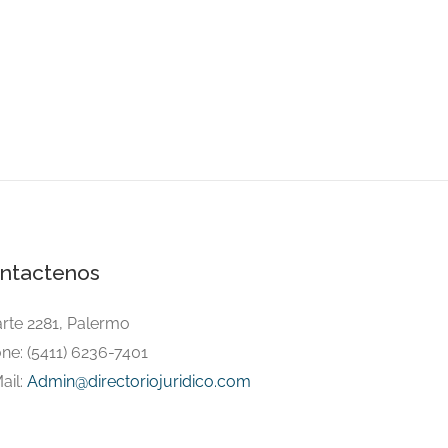
ntactenos
arte 2281, Palermo
ne: (5411) 6236-7401
ail:
Admin@directoriojuridico.com