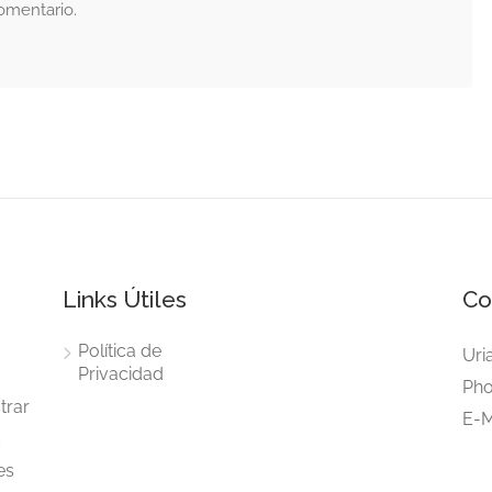
omentario.
Links Útiles
Co
Política de
Uri
Privacidad
Pho
trar
E-M
s
es