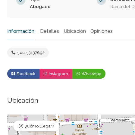
Abogado
Rama del 
Información
Detalles
Ubicación
Opiniones
541153137692
Facebook
Instagram
WhatsApp
Ubicación
¿Cómo Llegar?