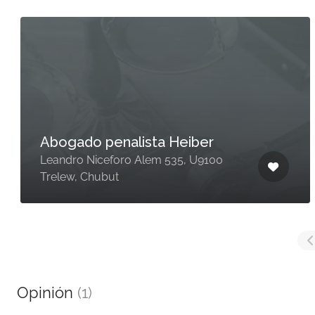
Abogado penalista Heiber
Leandro Niceforo Alem 535, U9100
Trelew, Chubut
Opinión
(1)