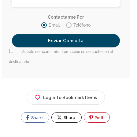
Contactarme Por
Email
Teléfono
Acepto compartir mis información de contacto con el
destinatario.
Login To Bookmark Items
Share
Share
Pin It