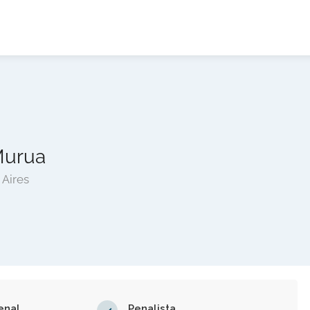
Murua
Aires
enal
Penalista