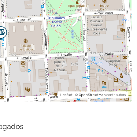
Leaflet
| ©
OpenStreetMap
contributors
bogados