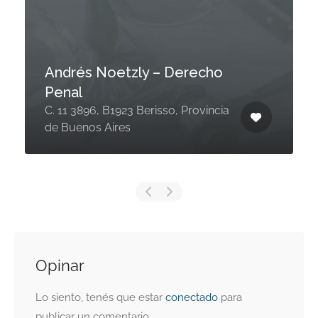
Andrés Noetzly – Derecho
Penal
C. 11 3896, B1923 Berisso, Provincia
de Buenos Aires
Opinar
Lo siento, tenés que estar
conectado
para
publicar un comentario.