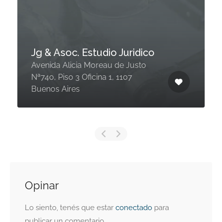
Jg & Asoc. Estudio Juridico
Avenida Alicia Moreau de Justo
Nª740, Piso 3 Oficina 1, 1107
Buenos Aires
Opinar
Lo siento, tenés que estar
conectado
para
publicar un comentario.