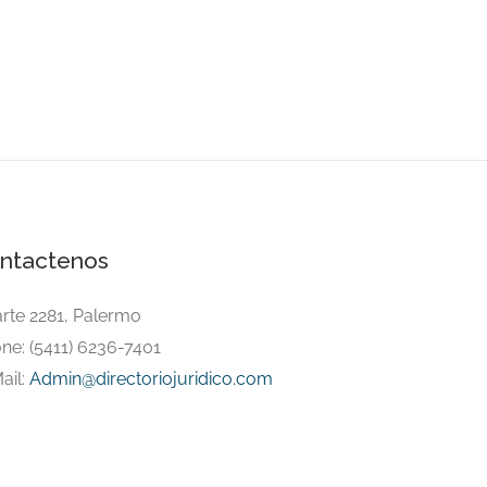
ntactenos
arte 2281, Palermo
ne: (5411) 6236-7401
ail:
Admin@directoriojuridico.com