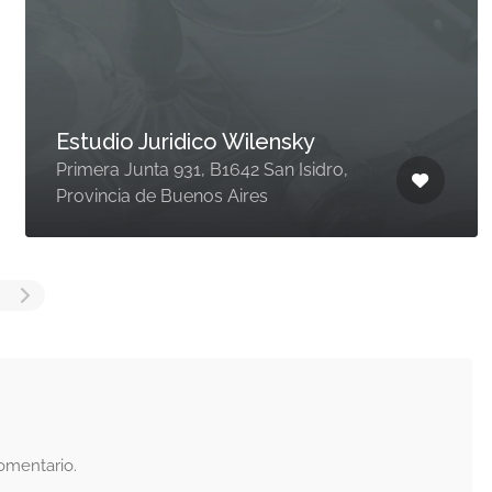
Estudio Juridico Wilensky
Primera Junta 931, B1642 San Isidro,
Provincia de Buenos Aires
omentario.