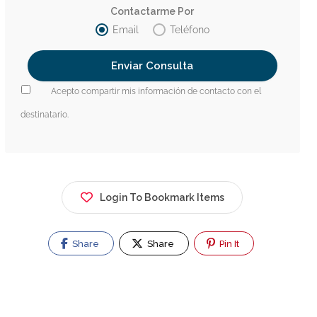
Contactarme Por
Email
Teléfono
Acepto compartir mis información de contacto con el
destinatario.
Login To Bookmark Items
Share
Share
Pin It