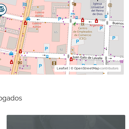
Leaflet
| ©
OpenStreetMap
contributors
bogados