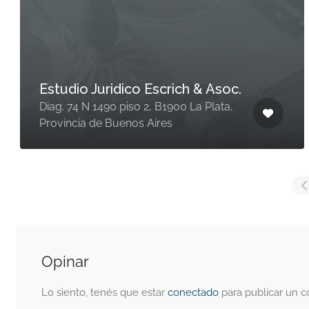
Estudio Juridico Escrich & Asoc.
Diag. 74 N 1490 piso 2, B1900 La Plata,
Provincia de Buenos Aires
Opinar
Lo siento, tenés que estar
conectado
para publicar un c