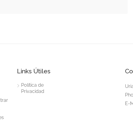
Links Útiles
Co
Política de
Uri
Privacidad
Pho
trar
E-M
s
es