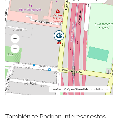
Leaflet
| ©
OpenStreetMap
contributors
También te Podrían Interesar estos