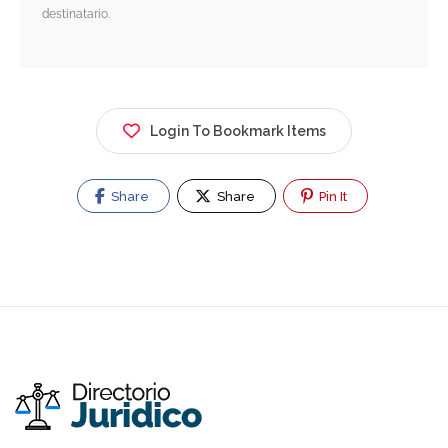
destinatario.
Login To Bookmark Items
Share
Share
Pin It