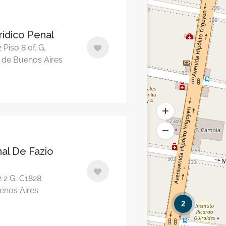
rídico Penal
 Piso 8 of. G,
a de Buenos Aires
nal De Fazio
2 2 G, C1828
uenos Aires
2